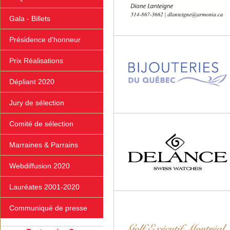
Gala - Billets
Présidence d'honneur
Prix Réalisations
Dépliant 2020
Jury de sélection
Comité de sélection
Marraines & Parrains
Webdiffusion 2020
Lauréates 2001-2020
Communiqué de presse